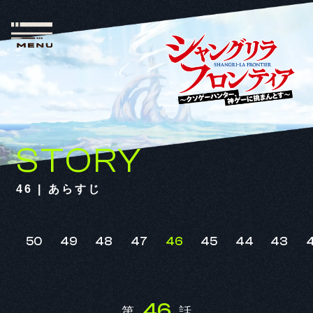
STORY
46 | あらすじ
50
49
48
47
46
45
44
43
46
第
話