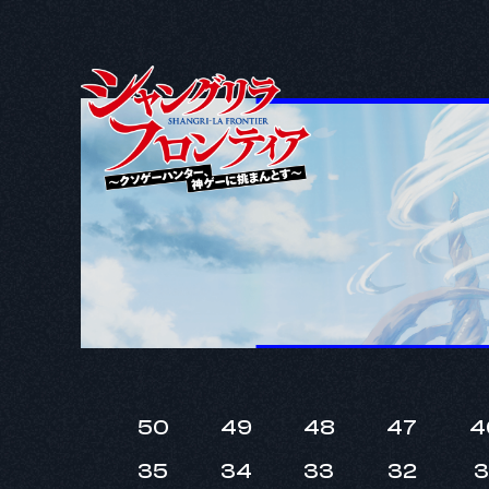
50
49
48
47
4
35
34
33
32
3