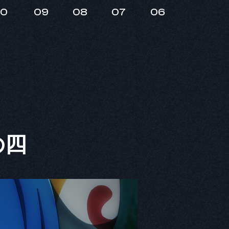
10
09
08
07
06
の四