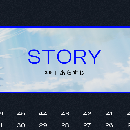
STORY
39 | あらすじ
6
45
44
43
42
41
1
30
29
28
27
26