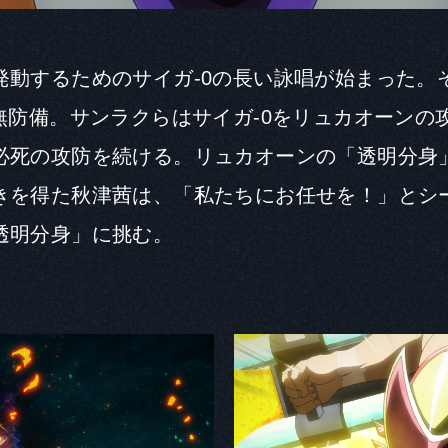
発動するためのサイガ-0の長い詠唱が始まった。
は無防備。サンラクらはサイガ-0をリュカオーンの
必死の攻防を続ける。リュカオーンの「透明分身
きを得た秋津茜は、「私たちにお任せを！」とシ
透明分身」に挑む。
Q1. 本作品の印象