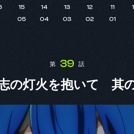
6
15
14
13
12
11
05
04
03
02
01
39
第
話
志の灯火を抱いて 其