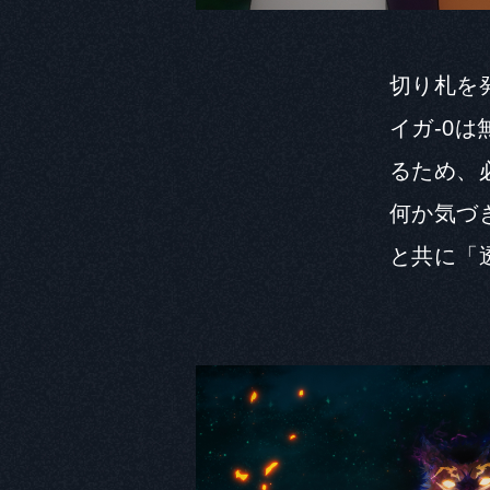
切り札を
イガ-0
るため、
Official SNS
何か気づ
@ShanFro_Comic
と共に「
GLOBAL
JP
EN
SC
TC
KR