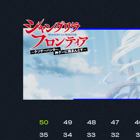
50
49
48
47
4
35
34
33
32
3