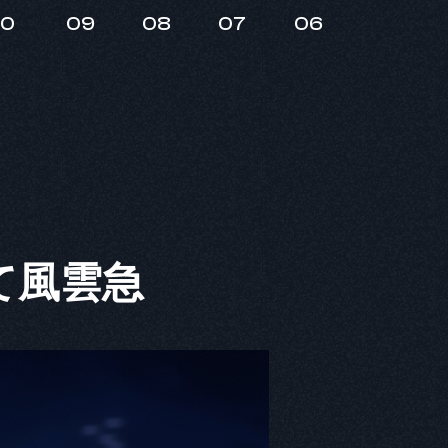
10
09
08
07
06
て風雲急