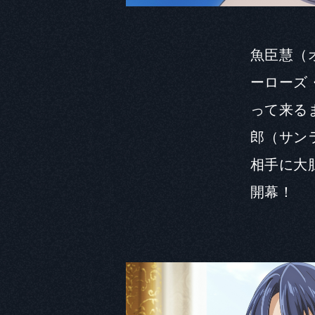
魚臣慧（
ーローズ
って来る
Official SNS
郎（サン
相手に大
@ShanFro_Comic
開幕！
GLOBAL
JP
EN
SC
TC
KR