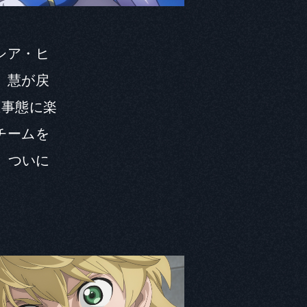
シア・ヒ
。慧が戻
急事態に楽
チームを
」ついに