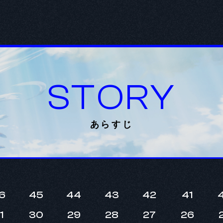
STORY
あらすじ
6
45
44
43
42
41
1
30
29
28
27
26