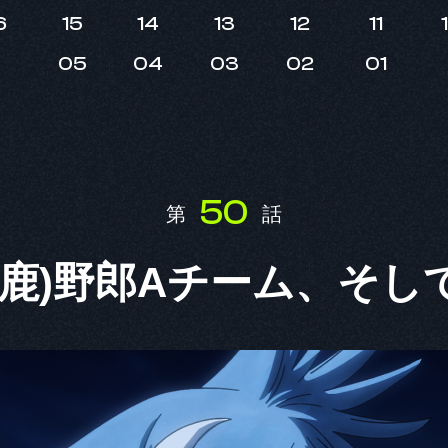
6
15
14
13
12
11
05
04
03
02
01
50
第
話
馬鹿)野郎Aチーム、そし