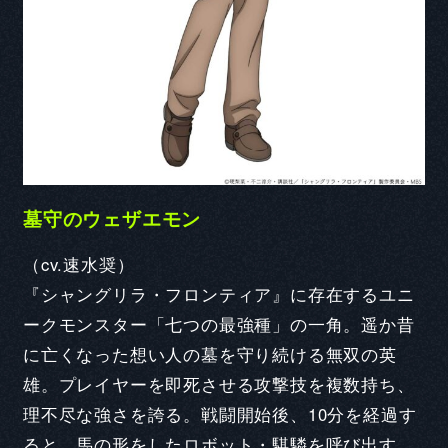
CAST COMMENT
墓守のウェザエモン
（cv.速水奨）
Q1. 本作品の印象
『シャングリラ・フロンティア』に存在するユニ
Q2. 演じるキャラクターの印象と役に対する意気込み
ークモンスター「七つの最強種」の一角。遥か昔
に亡くなった想い人の墓を守り続ける無双の英
雄。プレイヤーを即死させる攻撃技を複数持ち、
理不尽な強さを誇る。戦闘開始後、10分を経過す
ると、馬の形をしたロボット・騏驎を呼び出す。