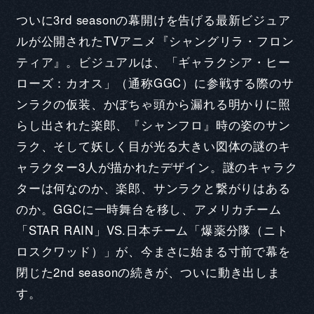
Q2. 演じるキャラクターの印象と役に対する意気込み
ついに3rd seasonの幕開けを告げる最新ビジュア
ルが公開されたTVアニメ『シャングリラ・フロン
ティア』。ビジュアルは、「ギャラクシア・ヒー
ローズ：カオス」（通称GGC）に参戦する際のサ
ンラクの仮装、かぼちゃ頭から漏れる明かりに照
らし出された楽郎、『シャンフロ』時の姿のサン
ラク、そして妖しく目が光る大きい図体の謎のキ
ャラクター3人が描かれたデザイン。謎のキャラク
ターは何なのか、楽郎、サンラクと繋がりはある
のか。GGCに一時舞台を移し、アメリカチーム
「STAR RAIN」VS.日本チーム「爆薬分隊（ニト
ロスクワッド）」が、今まさに始まる寸前で幕を
閉じた2nd seasonの続きが、ついに動き出しま
す。
KR