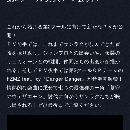
これから始まる第2クールに向けて新たなＰＶが公
開！
ＰＶ前半では、これまでサンラクが歩んできた冒
険を振り返り。シャンフロとの出会いや、夜襲の
リュカオーンとの戦闘、仲間たちの出会いが描か
れる。そしてＰＶ後半では第2クールＯＰテーマの
FZMZ feat. icy『Danger Danger』が音源初解禁！
情熱的な楽曲に乗せて七つの最強種の一角「墓守
CAST COMMENT
のウェザエモン」討伐に向かうサンラクたちが映
し出される！ぜひ最後までご覧ください。