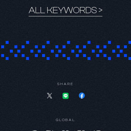
ALL KEYWORDS >
SHARE
KR
GLOBAL