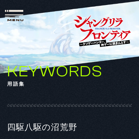
KEYWORDS
用語集
四駆八駆の沼荒野