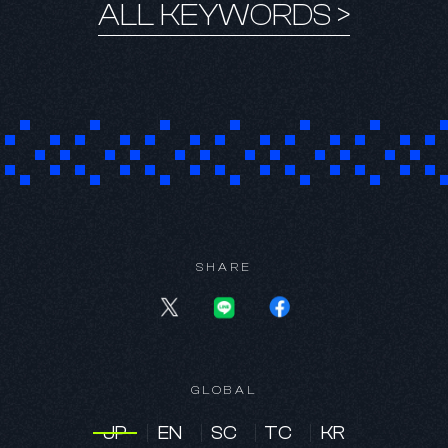
ALL KEYWORDS >
SHARE
KR
GLOBAL
JP
EN
SC
TC
KR