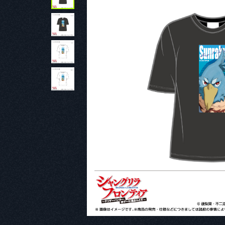
Official SNS
@ShanFro_Comic