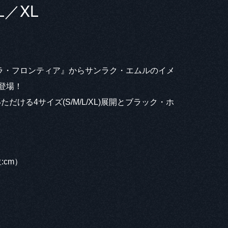
L／XL
ラ・フロンティア』からサンラク・エムルのイメ
登場！
だける4サイズ(S/M/L/XL)展開とブラック・ホ
:cm）