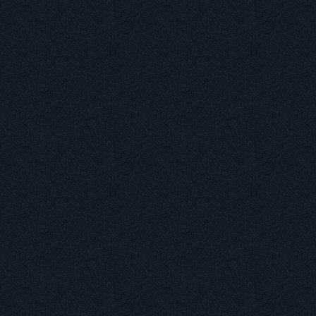
GLOBAL
JP
EN
SC
TC
KR