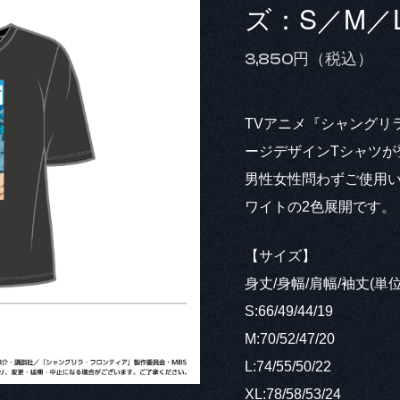
ズ：S／M／
3,850円（税込）
TVアニメ『シャングリ
ージデザインTシャツが
男性女性問わずご使用いた
ワイトの2色展開です。
【サイズ】
身丈/身幅/肩幅/袖丈(単位
S:66/49/44/19
M:70/52/47/20
L:74/55/50/22
XL:78/58/53/24