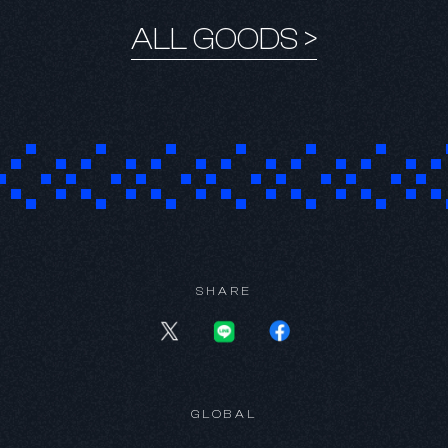
ALL GOODS >
KR
SHARE
GLOBAL