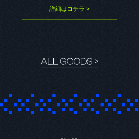
詳細はコチラ >
ALL GOODS >
KR