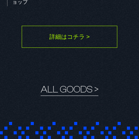
ョップ
詳細はコチラ >
ALL GOODS >
KR