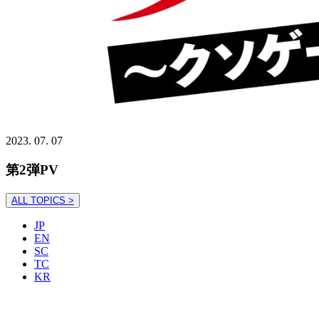
2023. 07. 07
第2弾PV
ALL TOPICS >
JP
EN
SC
TC
KR